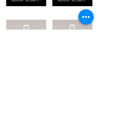
Ajouter au panier
Ajouter au panier
Huile essentielle Litsée 10ml.
Huile essentielle Citronnelle de java
CHF5.90
CHF4.90
Ajouter au panier
Ajouter au panier
Huile essentielle Géranium rosat 10ml.
Huile essentielle Tea tree 10ml.
CHF7.90
CHF6.95