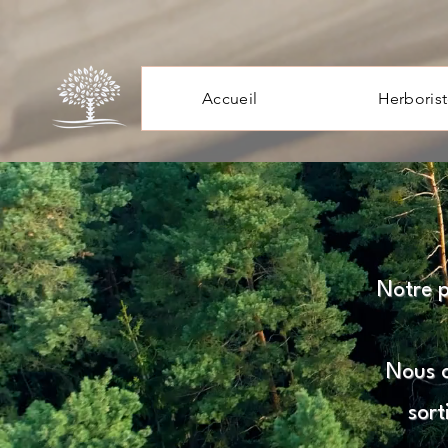
Accueil
Herborist
Notre p
Nous o
sort