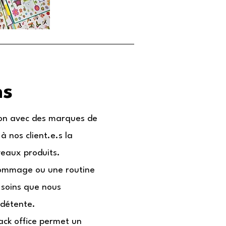
ns
ion avec des marques de
à nos client.e.s la
uveaux produits.
ommage ou une routine
 soins que nous
 détente.
ack office permet un