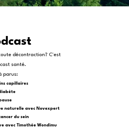
odcast
toute décontraction? C'est
cast santé.
jà parus:
ns capillaires
 diabète
opause
ue naturelle avec Novexpert
cancer du sein
ive avec Timothée Wondimu