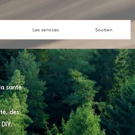
Les services
Soutien
la santé
té, des
 DIY.