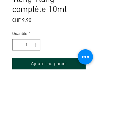
complète 10ml
Prix
CHF 9.90
Quantité
*
Ajouter au panier
Nom latin: Cananga odorata
Ne pas avaler. Produit chimique à utiliser
suivant les conseils de votre
prescripteur ou revendeur. Irritiant pour
yeux, les voies respiratoires et la peau.
Conserver hors de portée des enfants.