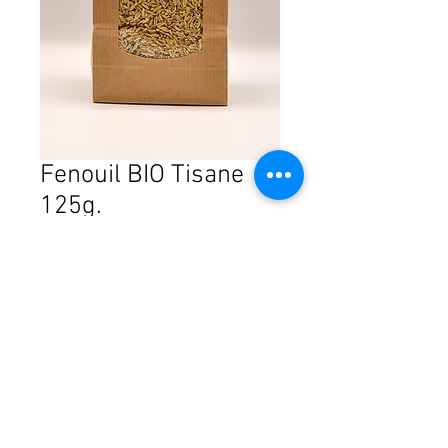
Fenouil BIO Tisane
125g.
Price
CHF8.95
Quantity
*
Add to Cart
© 2024 by Pharmacie de l'Île Verte