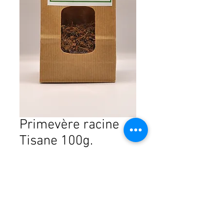
Primevère racine
Tisane 100g.
Prix
CHF 8.95
Quantité
*