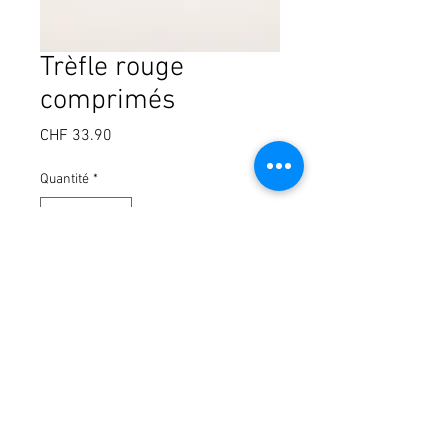
Trèfle rouge
comprimés
Prix
CHF 33.90
Quantité
*
Ajouter au panier
Complément alimentaire avec 250mg
d'extrait de trèfle rouge et isoflavones -
100 comprimés
© 2024 by Pharmacie de l'Île Verte